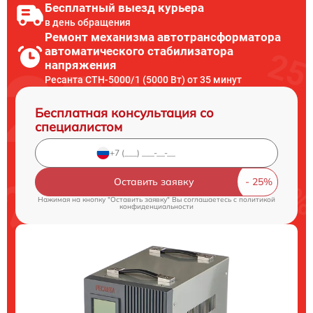
Бесплатный выезд курьера
в день обращения
Ремонт механизма автотрансформатора
автоматического стабилизатора
напряжения
Ресанта СТН-5000/1 (5000 Вт) от 35 минут
Бесплатная консультация со
специалистом
Оставить заявку
Нажимая на кнопку "Оставить заявку" Вы соглашаетесь c
политикой
конфиденциальности