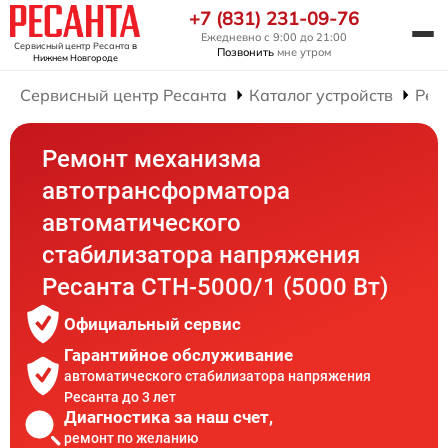
+7 (831) 231-09-76
Ежедневно с 9:00 до 21:00
Сервисный центр Ресанта
в
Позвонить
мне утром
Нижнем Новгороде
Сервисный центр Ресанта
Каталог устройств
Рем
Ремонт механизма
автотрансформатора
автоматического
стабилизатора напряжения
Ресанта СТН-5000/1 (5000 Вт)
Официальный сервис
Гарантийное обслуживание
автоматического стабилизатора напряжения
Ресанта до 3 лет
Диагностика за наш счет,
ремонт по желанию