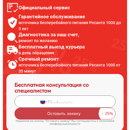
Официальный сервис
Гарантийное обслуживание
источника бесперебойного питания Ресанта 1000 до
3 лет
Диагностика за наш счет,
ремонт по желанию
Бесплатный выезд курьера
в день обращения
Срочный ремонт
источника бесперебойного питания Ресанта 1000 от
35 минут
Бесплатная консультация со
специалистом
Оставить заявку
Нажимая на кнопку "Оставить заявку" Вы соглашаетесь c
политикой
конфиденциальности