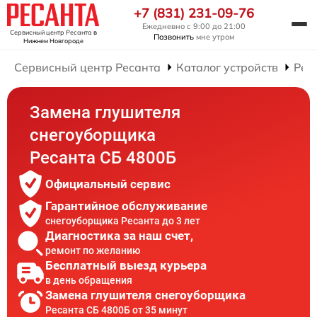
+7 (831) 231-09-76
Ежедневно с 9:00 до 21:00
Сервисный центр Ресанта
в
Позвонить
мне утром
Нижнем Новгороде
Сервисный центр Ресанта
Каталог устройств
Рем
Замена глушителя
снегоуборщика
Ресанта СБ 4800Б
Официальный сервис
Гарантийное обслуживание
снегоуборщика Ресанта до 3 лет
Диагностика за наш счет,
ремонт по желанию
Бесплатный выезд курьера
в день обращения
Замена глушителя снегоуборщика
Ресанта СБ 4800Б от 35 минут